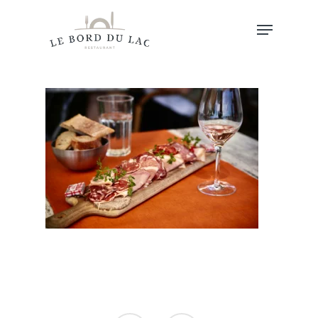
Hit enter to search or ESC to close
Accueil
Au Menu…
Les Horaires
Autour Du