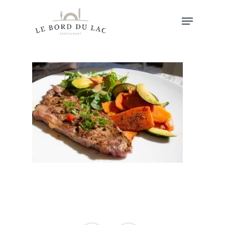
Hit enter to search or ESC to close
Accueil
Au Menu…
Les Horaires
Autour Du