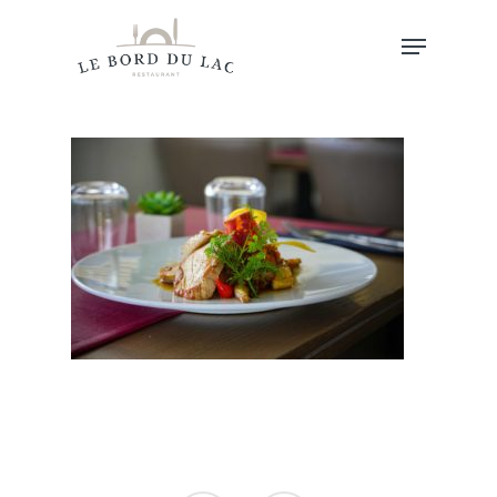
Hit enter to search or ESC to close
Accueil
Au Menu…
Les Horaires
Autour Du