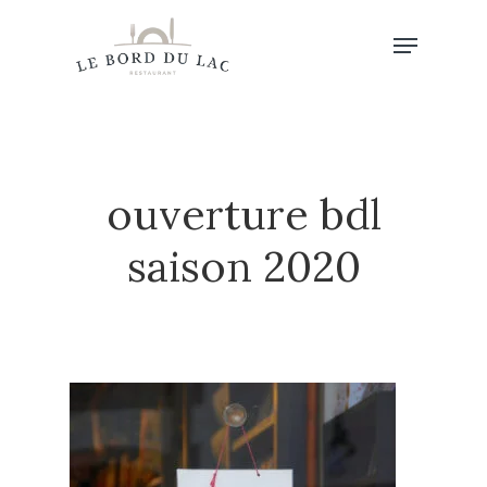
Hit enter to search or ESC to close
ouverture bdl
saison 2020
Accueil
Au Menu…